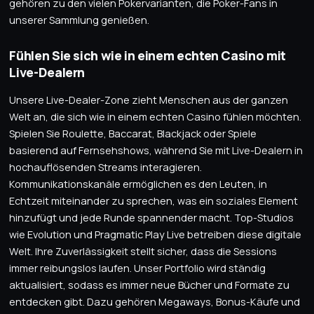
gehören zu den vielen Pokervarianten, die Poker-Fans in
unserer Sammlung genießen.
Fühlen Sie sich wie in einem echten Casino mit
Live-Dealern
Unsere Live-Dealer-Zone zieht Menschen aus der ganzen
Welt an, die sich wie in einem echten Casino fühlen möchten.
Spielen Sie Roulette, Baccarat, Blackjack oder Spiele
basierend auf Fernsehshows, während Sie mit Live-Dealern in
hochauflösenden Streams interagieren.
Kommunikationskanäle ermöglichen es den Leuten, in
Echtzeit miteinander zu sprechen, was ein soziales Element
hinzufügt und jede Runde spannender macht. Top-Studios
wie Evolution und Pragmatic Play Live betreiben diese digitale
Welt. Ihre Zuverlässigkeit stellt sicher, dass die Sessions
immer reibungslos laufen. Unser Portfolio wird ständig
aktualisiert, sodass es immer neue Bücher und Formate zu
entdecken gibt. Dazu gehören Megaways, Bonus-Käufe und