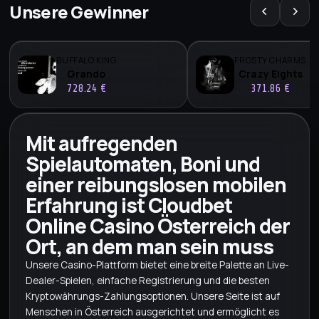
Unsere Gewinner
BUFFALO KING
FROSTY CHARMS
Grando
Crazy Eights
728.24 €
371.86 €
Mit aufregenden
Spielautomaten, Boni und
einer reibungslosen mobilen
Erfahrung ist Cloudbet
Online Casino Österreich der
Ort, an dem man sein muss
Unsere Casino-Plattform bietet eine breite Palette an Live-
Dealer-Spielen, einfache Registrierung und die besten
Kryptowährungs-Zahlungsoptionen. Unsere Seite ist auf
Menschen in Österreich ausgerichtet und ermöglicht es