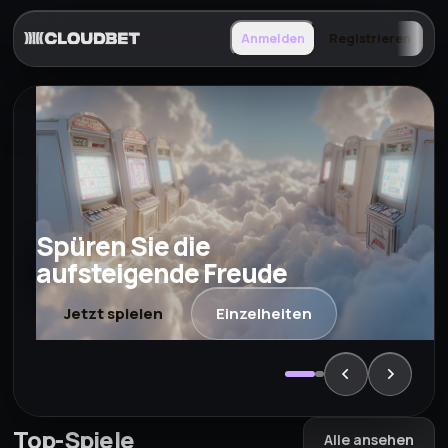
Anmelden
Registrieren
Spüren Sie die
aufsteigende Freude
Jetzt spielen
Einzelheiten
Top-Spiele
Alle ansehen