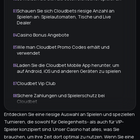
Schauen Sie sich Cloudbets riesige Anzahl an
03
Spielen an: Spielautomaten, Tische und Live
Dealer
Casino Bonus Angebote
04
Wie man Cloudbet Promo Codes erhält und
05
verwendet
Laden Sie die Cloudbet Mobile App herunter, um
06
auf Android, iOS und anderen Geräten zu spielen
Cloudbet Vip Club
07
Sichere Zahlungen und Spielerschutz bei
08
Cloudbet
Verantwortungsvolles Spielen bei Cloudbet
Entdecken Sie eine riesige Auswahl an Spielen und speziellen
09
Turnieren, die sowohl für Gelegenheits- als auch für VIP-
Krypto Casino Plattform: Wie man sich anmeldet,
10
Spieler konzipiert sind. Unser Casino hat alles, was Sie
Zahlungen tätigt und Funktionen sieht
brauchen, um Ihre Zeit dort optimal zu nutzen. Wenn Sie eine