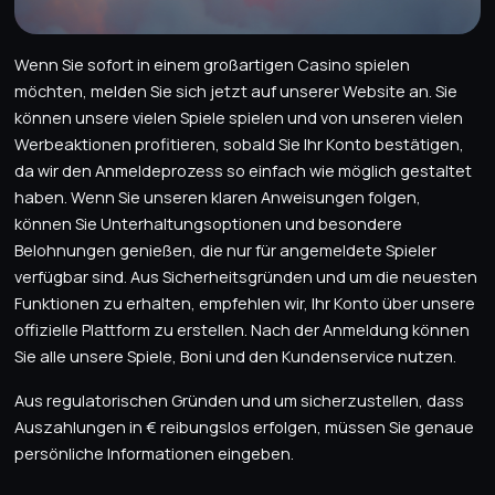
Wenn Sie sofort in einem großartigen Casino spielen
möchten, melden Sie sich jetzt auf unserer Website an. Sie
können unsere vielen Spiele spielen und von unseren vielen
Werbeaktionen profitieren, sobald Sie Ihr Konto bestätigen,
da wir den Anmeldeprozess so einfach wie möglich gestaltet
haben. Wenn Sie unseren klaren Anweisungen folgen,
können Sie Unterhaltungsoptionen und besondere
Belohnungen genießen, die nur für angemeldete Spieler
verfügbar sind. Aus Sicherheitsgründen und um die neuesten
Funktionen zu erhalten, empfehlen wir, Ihr Konto über unsere
offizielle Plattform zu erstellen. Nach der Anmeldung können
Sie alle unsere Spiele, Boni und den Kundenservice nutzen.
Aus regulatorischen Gründen und um sicherzustellen, dass
Auszahlungen in € reibungslos erfolgen, müssen Sie genaue
persönliche Informationen eingeben.