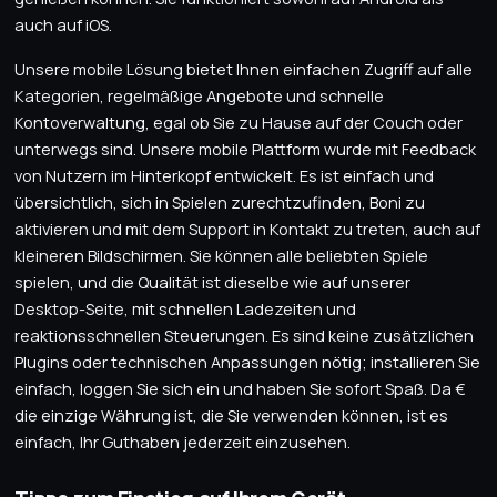
auch auf iOS.
Unsere mobile Lösung bietet Ihnen einfachen Zugriff auf alle
Kategorien, regelmäßige Angebote und schnelle
Kontoverwaltung, egal ob Sie zu Hause auf der Couch oder
unterwegs sind. Unsere mobile Plattform wurde mit Feedback
von Nutzern im Hinterkopf entwickelt. Es ist einfach und
übersichtlich, sich in Spielen zurechtzufinden, Boni zu
aktivieren und mit dem Support in Kontakt zu treten, auch auf
kleineren Bildschirmen. Sie können alle beliebten Spiele
spielen, und die Qualität ist dieselbe wie auf unserer
Desktop-Seite, mit schnellen Ladezeiten und
reaktionsschnellen Steuerungen. Es sind keine zusätzlichen
Plugins oder technischen Anpassungen nötig; installieren Sie
einfach, loggen Sie sich ein und haben Sie sofort Spaß. Da €
die einzige Währung ist, die Sie verwenden können, ist es
einfach, Ihr Guthaben jederzeit einzusehen.