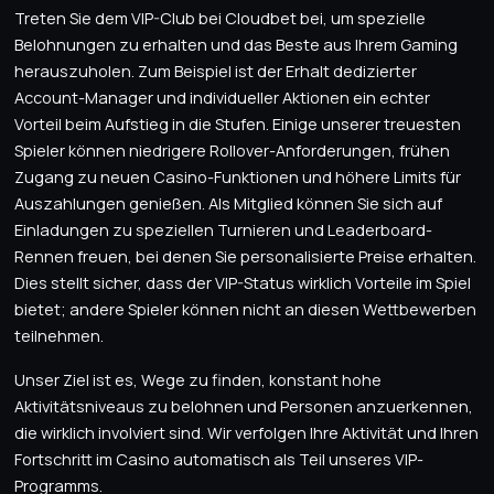
Treten Sie dem VIP-Club bei Cloudbet bei, um spezielle
Belohnungen zu erhalten und das Beste aus Ihrem Gaming
herauszuholen. Zum Beispiel ist der Erhalt dedizierter
Account-Manager und individueller Aktionen ein echter
Vorteil beim Aufstieg in die Stufen. Einige unserer treuesten
Spieler können niedrigere Rollover-Anforderungen, frühen
Zugang zu neuen Casino-Funktionen und höhere Limits für
Auszahlungen genießen. Als Mitglied können Sie sich auf
Einladungen zu speziellen Turnieren und Leaderboard-
Rennen freuen, bei denen Sie personalisierte Preise erhalten.
Dies stellt sicher, dass der VIP-Status wirklich Vorteile im Spiel
bietet; andere Spieler können nicht an diesen Wettbewerben
teilnehmen.
Unser Ziel ist es, Wege zu finden, konstant hohe
Aktivitätsniveaus zu belohnen und Personen anzuerkennen,
die wirklich involviert sind. Wir verfolgen Ihre Aktivität und Ihren
Fortschritt im Casino automatisch als Teil unseres VIP-
Programms.