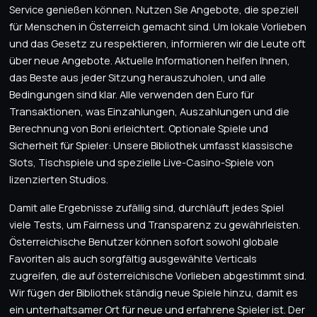
Service genießen können. Nutzen Sie Angebote, die speziell
für Menschen in Österreich gemacht sind. Um lokale Vorlieben
und das Gesetz zu respektieren, informieren wir die Leute oft
über neue Angebote. Aktuelle Informationen helfen Ihnen,
das Beste aus jeder Sitzung herauszuholen, und alle
Bedingungen sind klar. Alle verwenden den Euro für
Transaktionen, was Einzahlungen, Auszahlungen und die
Berechnung von Boni erleichtert. Optionale Spiele und
Sicherheit für Spieler: Unsere Bibliothek umfasst klassische
Slots, Tischspiele und spezielle Live-Casino-Spiele von
lizenzierten Studios.
Damit alle Ergebnisse zufällig sind, durchläuft jedes Spiel
viele Tests, um Fairness und Transparenz zu gewährleisten.
Österreichische Benutzer können sofort sowohl globale
Favoriten als auch sorgfältig ausgewählte Verticals
zugreifen, die auf österreichische Vorlieben abgestimmt sind.
Wir fügen der Bibliothek ständig neue Spiele hinzu, damit es
ein unterhaltsamer Ort für neue und erfahrene Spieler ist. Der