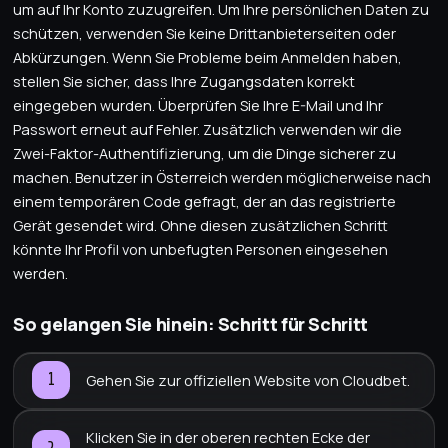
um auf Ihr Konto zuzugreifen. Um Ihre persönlichen Daten zu
schützen, verwenden Sie keine Drittanbieterseiten oder
Abkürzungen. Wenn Sie Probleme beim Anmelden haben,
stellen Sie sicher, dass Ihre Zugangsdaten korrekt
eingegeben wurden. Überprüfen Sie Ihre E-Mail und Ihr
Passwort erneut auf Fehler. Zusätzlich verwenden wir die
Zwei-Faktor-Authentifizierung, um die Dinge sicherer zu
machen. Benutzer in Österreich werden möglicherweise nach
einem temporären Code gefragt, der an das registrierte
Gerät gesendet wird. Ohne diesen zusätzlichen Schritt
könnte Ihr Profil von unbefugten Personen eingesehen
werden.
So gelangen Sie hinein: Schritt für Schritt
Gehen Sie zur offiziellen Website von Cloudbet.
Klicken Sie in der oberen rechten Ecke der