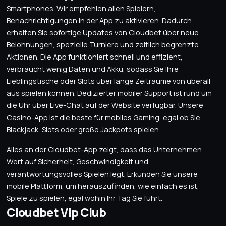
Smartphones. Wir empfehlen allen Spielern,
Benachrichtigungen in der App zu aktivieren. Dadurch
erhalten Sie sofortige Updates von Cloudbet über neue
Belohnungen, spezielle Turniere und zeitlich begrenzte
Aktionen. Die App funktioniert schnell und effizient,
verbraucht wenig Daten und Akku, sodass Sie Ihre
Lieblingstische oder Slots über lange Zeiträume von überall
aus spielen können. Dedizierter mobiler Support ist rund um
die Uhr über Live-Chat auf der Website verfügbar. Unsere
Casino-App ist die beste für mobiles Gaming, egal ob Sie
Blackjack, Slots oder große Jackpots spielen.
Alles an der Cloudbet-App zeigt, dass das Unternehmen
Wert auf Sicherheit, Geschwindigkeit und
verantwortungsvolles Spielen legt. Erkunden Sie unsere
mobile Plattform, um herauszufinden, wie einfach es ist,
Spiele zu spielen, egal wohin Ihr Tag Sie führt.
Cloudbet Vip Club