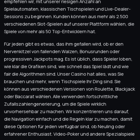
empfehlen wir, mit unserer riesigen Anzahl an
Spielautomaten, klassischen Tischspielen und Live-Dealer-
Sessions zu beginnen. Kunden können aus mehr als 2.500
verschiedenen Slot-Spielen auf unserer Plattform wählen, die
Spiele von mehr als 50 Top-Entwicklern hat.
Für jeden gibt es etwas, das ihm gefallen wird, ob er den
Nervenkitzel von fallenden Walzen, Bonusrunden oder
progressiven Jackpots mag. Es ist üblich, dass Spieler loben,
wie klar die Grafiken sind, wie schnell das Spiel lädt und wie
fair die Algorithmen sind. Unser Casino hat alles, was Sie
brauchen und mehr, wenn Tischspiele Ihr Ding sind. Sie
können aus verschiedenen Versionen von Roulette, Blackjack
oder Baccarat wählen. Alle verwenden fortschrittliche
Zufallszahlengenerierung, um die Spiele wirklich
unvorhersehbar zu machen. Wir konzentrieren uns darauf,
die Navigation einfach und die Regeln klar zu machen, damit
diese Optionen für jeden verfügbar sind, ob Neuling oder
erfahrener Enthusiast. Video-Poker und andere Spezialspiele