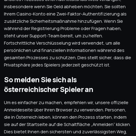
insbesondere wenn Sie Geld abheben möchten. Sie sollten
Ihrem Casino-Konto eine Zwei-Faktor-Authentifizierung als
zusätzliche Sicherheitsmaßnahme hinzufügen. Wenn Sie
während der Registrierung Probleme oder Fragen haben,
steht unser Support-Team bereit, um zu helfen.
Fortschrittliche Verschlüsselung wird verwendet, um alle
persönlichen und finanziellen Informationen während des
gesamten Prozesses zu schützen. Dies stellt sicher, dass die
Privatsphäre jedes Spielers jederzeit geschützt ist.
So melden Sie sich als
österreichischer Spieler an
Um es einfacher zu machen, empfehlen wir, unsere offizielle
Anmeldeseite über Ihren Browser zu verwenden. Personen,
die in Österreich leben, können den Prozess starten, indem
sie auf der Startseite auf die Schaltfläche „Anmelden“ klicken.
Dies bietet Ihnen den sichersten und zuverlässigsten Weg,